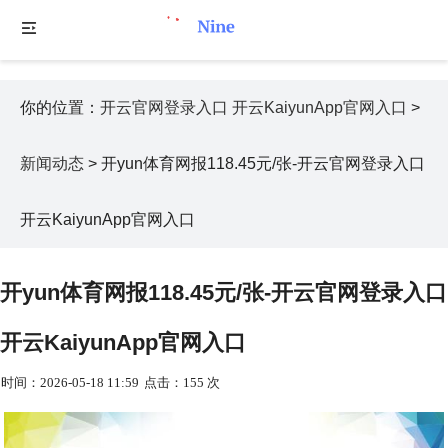
你的位置：
开云官网登录入口 开云KaiyunApp官网入口
>
新闻动态
> 开yun体育网报118.45元/张-开云官网登录入口
开云KaiyunApp官网入口
开yun体育网报118.45元/张-开云官网登录入口
开云KaiyunApp官网入口
时间：2026-05-18 11:59
点击：155 次