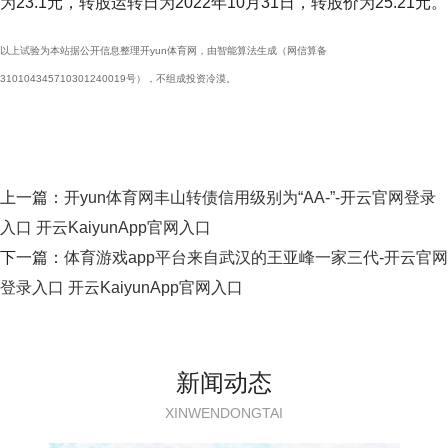
为23.1元，转股运转日为2022年10月31日，转股价为25.21元。
以上试验为本站据公开信息整理开yun体育网，由智能算法生成（网信算备
310104345710301240019号），不组成投资冷漠。
上一篇：
开yun体育网丰山转债信用级别为“AA-”-开云官网登录
入口 开云KaiyunApp官网入口
下一篇：
体育游戏app平台来自武汉的王亚峰一家三代-开云官网
登录入口 开云KaiyunApp官网入口
新闻动态
XINWENDONGTAI