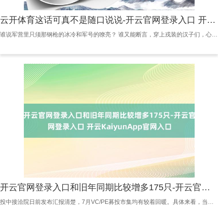
云开体育这话可真不是随口说说-开云官网登录入口 开云KaiyunApp官网入口
谁说军营里只须那钢枪的冰冷和军号的嘹亮？ 谁又能断言，穿上戎装的汉子们，心里头就装不下那份绕指的柔情密意？ 你大概以为，军东谈主的肆意，齐偷偷消除在边疆的风沙里，溶解在夜空深处的点点繁星之中。 可今天，我要告诉你一个截然有异的故事，一个让东谈主心头暖烘烘，甚而有些“酸溜溜”的真正场景。 当诚意国度的誓词，与相守一世的爱情承诺在此刻奇妙地交汇，当二十一双新东谈主，手牵入辖下手，心连着心，在武警楚雄支队那片雄健壮丽的高原上，醒目许下“执子之手，与子偕老”的诺言时，那份扑面而来的幸福感，险些要坑害屏
开云官网登录入口和旧年同期比较增多175只-开云官网登录入口 开云KaiyunApp官网入口
投中接洽院日前发布汇报清楚，7月VC/PE募投市集均有较着回暖。具体来看，当月新设基金数目为569只，环比增多27%，同比增多44%；投资市集案例数目同比大增超40%，投资规模同比增逾16%。从行业规模来看，电子信息、先进制造、医疗健康等规模最受资金追捧。 募资市集方面，与6月趋势换取，7月新基金栽植数目再度回升。CVSource投中数据清楚，2025年7月，中国VC/PE市集新树立基金数目野心569只，较上月增多120只，环比增多27%。和旧年同期比较增多175只，同比增多44%。 当月，共