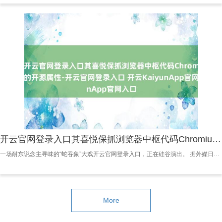
开云官网登录入口其喜悦保抓浏览器中枢代码Chromium的开源属性-开云官网登录入口 开云KaiyunApp官网入口
一场耐东说念主寻味的“蛇吞象”大戏开云官网登录入口，正在硅谷演出。 据外媒日前报说念，开采仅3年的AI搜索初创公司Perplexity向谷歌母公司Alphabet发出收购要约，策画以345亿好意思元全现款收购谷歌旗下的Chrome浏览器。这一报价近乎Perplexity自己180亿好意思元估值的两倍。 这场典型的“蛇吞象式”收购让外界颇为惊诧，此举也被质疑为是对谷歌的“碰瓷”和一场造假。毕竟，天然Perplexity当作传统搜索引擎的挑战者，是硅谷一颗慢慢升空的明星，但从资金层面看，Perpl
More