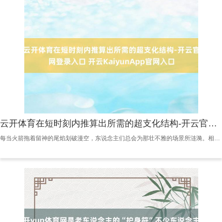
云开体育在短时刻内推算出所需的超支化结构-开云官网登录入口 开云KaiyunApp官网入口
每当火箭拖着留神的尾焰划破漫空，东说念主们总会为那壮不雅的场景所涟漪。相关词，在这色泽的背后，却心事着一个鲜为东说念主知的挑战——何如让火箭在极点温度环境下保握“体魄健康”。这不单是是一个科知识题，更是一项关乎国度航天职业发展的要害本事难题。 位于火箭最尖端的卫星整流罩，承担着保护特别卫星的重担。当火箭穿越大气层时，这里要直面500摄氏度以上高温气流的利害冲刷，其严酷进程不亚于履历一场猛火锻练。而在火箭箭体里面，装载液氧等推动剂的贮箱则濒临着全齐违犯的逆境：超低温燃料会使箱壁温度骤降至零下18