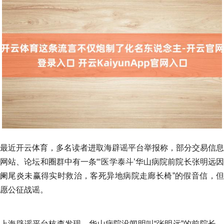
最近开云体育，多名读者进取海辟谣平台举报称，部分交易信息
网站、论坛和圈群中有一条“‘医学泰斗’华山病院前院长张明远因
阑尾炎未赢得实时救治，客死异地病院走廊长椅”的假音信，但
愿公征战谣。
上海辟谣平台核查发现，华山病院没闻明叫“张明远”的前院长，