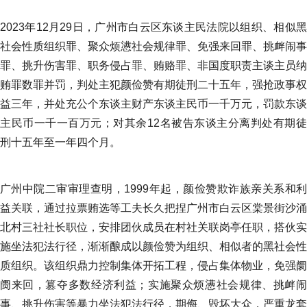
2023年12月29日，广州市白云区东谈主民法院以组织、相似黑
社会性质组织罪、聚众烦懑社会规律罪、免强来回罪、挑衅闹事
罪、挑升伤害罪、职务侵占罪、贿赂罪、非国度职责主谈主员纳
贿罪数罪并罚，判处主犯颜俭赞有期徒刑二十五年，强抢政事权
益三年，并处充公个东谈主财产东谈主民币一千万元，罚款东谈
主民币一千一百万元；对其余12名被告东谈主分离判处有期徒
刑十五年至一年四个月。
广州中院二审审理查明，1999年起，颜俭赞欺诈族亲关系和利
益关联，通过拉票贿选等工夫长久把捏广州市白云区棠景街沙涌
北村三社社长职位，安排团伙成员在村社关联岗亭任职，搭伙实
施坐法犯法行径，渐渐酿成以颜俭赞为组织、相似者的黑社会性
质组织。该组织鼎力控制集体开拓工程，侵占集体物业，免强阛
阓来回，篡夺多数经济利益；实施聚众烦懑社会规律、挑衅闹
事、挑升伤害等暴力坐法犯法行径，期侮、毁坏大众，严重龙套