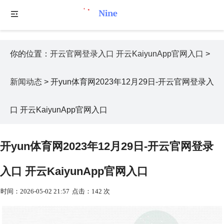
你的位置：
开云官网登录入口 开云KaiyunApp官网入口
>
新闻动态
> 开yun体育网2023年12月29日-开云官网登录入
口 开云KaiyunApp官网入口
开yun体育网2023年12月29日-开云官网登录
入口 开云KaiyunApp官网入口
时间：2026-05-02 21:57
点击：142 次