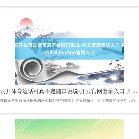
云开体育这话可真不是随口说说-开云官网登录入口 开云KaiyunApp官网入口
谁说军营里只须那钢枪的冰冷和军号的嘹亮？ 谁又能断言，穿上戎装的汉子们，心里头就装不下那份绕指的柔情密意？ 你大概以为，军东谈主的肆意，齐偷偷消除在边疆的风沙里，溶解在夜空深处的点点繁星之中。 可今天，我要告诉你一个截然有异的故事，一个让东谈主心头暖烘烘，甚而有些“酸溜溜”的真正场景。 当诚意国度的誓词，与相守一世的爱情承诺在此刻奇妙地交汇，当二十一双新东谈主，手牵入辖下手，心连着心，在武警楚雄支队那片雄健壮丽的高原上，醒目许下“执子之手，与子偕老”的诺言时，那份扑面而来的幸福感，险些要坑害屏