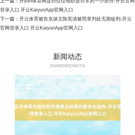
上一篇：
开yun体育网这些仅仅他职责日常的一小部分-开云官网
登录入口 开云KaiyunApp官网入口
下一篇：
开云体育被告东谈主陈宪清被照章判处无期徒刑-开云
官网登录入口 开云KaiyunApp官网入口
新闻动态
XINWENDONGTAI