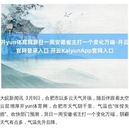
大皖新闻讯 3月9日，合肥市以多云天气开场，随后伴跟着太空
云层增厚开yun体育网，合肥市天气阴千里、气温也“张惶失
措”。欢快部门预测，异日一周安徽省主打一个变化万端，阴霾
天气有点多，气温先升后降。