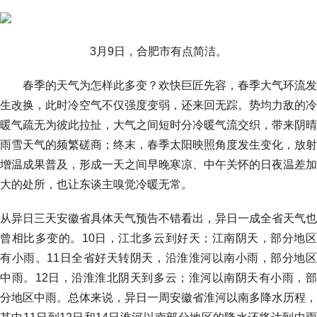
3月9日，合肥市有点简洁。
春季的天气为怎样此多变？欢快巨匠先容，春季大气环流发
生改换，此时冷空气不仅强度变弱，还来回无踪。势均力敌的冷
暖气疏无为彼此拉扯，大气之间短时分冷暖气流交织，带来阴晴
雨雪天气的频繁磋商；终末，春季太阳映照角度发生变化，放射
增温成果普及，形成一天之间早晚寒凉、中午关怀的日夜温差加
大的处所，也让东谈主嗅觉冷暖无常。
从异日三天安徽省具体天气预告不错看出，异日一成全省天气也
曾相比多变的。10日，江北多云到好天；江南阴天，部分地区
有小雨。11日全省好天转阴天，沿淮淮河以南小雨，部分地区
中雨。12日，沿淮淮北阴天到多云；淮河以南阴天有小雨，部
分地区中雨。总体来说，异日一周安徽省淮河以南多降水历程，