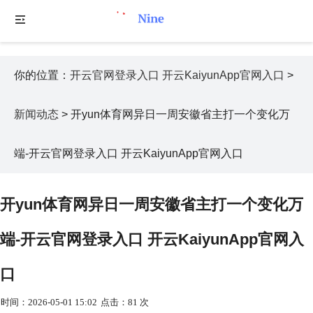
你的位置：
开云官网登录入口 开云KaiyunApp官网入口
>
新闻动态
> 开yun体育网异日一周安徽省主打一个变化万
端-开云官网登录入口 开云KaiyunApp官网入口
开yun体育网异日一周安徽省主打一个变化万
端-开云官网登录入口 开云KaiyunApp官网入
口
时间：2026-05-01 15:02
点击：81 次