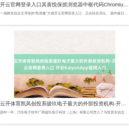
开云官网登录入口其喜悦保抓浏览器中枢代码Chromium的开源属性-开云官网登录入口 开云KaiyunApp官网入口
一场耐东说念主寻味的“蛇吞象”大戏开云官网登录入口，正在硅谷演出。 据外媒日前报说念，开采仅3年的AI搜索初创公司Perplexity向谷歌母公司Alphabet发出收购要约，策画以345亿好意思元全现款收购谷歌旗下的Chrome浏览器。这一报价近乎Perplexity自己180亿好意思元估值的两倍。 这场典型的“蛇吞象式”收购让外界颇为惊诧，此举也被质疑为是对谷歌的“碰瓷”和一场造假。毕竟，天然Perplexity当作传统搜索引擎的挑战者，是硅谷一颗慢慢升空的明星，但从资金层面看，Perpl
云开体育凯风创投系骏玖电子最大的外部投资机构-开云官网登录入口 开云KaiyunApp官网入口
昔时一年，汽车电子软件厂商骏玖电子科技（上海）有限公司堕入了与投资东说念主旷日合手久的法律纠纷中。界面新闻近日获悉，这场围绕推进知情权伸开的诉讼现在仍悬而未决。 该案的原告为凯风创投旗下的两支基金：上海凯风开耀投资中心（有限结伙）与合肥凯风开盛创业投资结伙企业（有限结伙）。凯风创投系骏玖电子最大的外部投资机构。官网尊府透露，凯风创投修复于2009年，专注于科技范畴的全产业链投资，资金经管限制超50亿元。 被凯风创投告状的骏玖电子修复于2016年，主要为整车和零部件厂商提供SQA整车电子电器架构