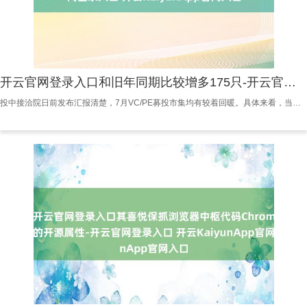
开云官网登录入口和旧年同期比较增多175只-开云官网登录入口 开云KaiyunApp官网入口
投中接洽院日前发布汇报清楚，7月VC/PE募投市集均有较着回暖。具体来看，当月新设基金数目为569只，环比增多27%，同比增多44%；投资市集案例数目同比大增超40%，投资规模同比增逾16%。从行业规模来看，电子信息、先进制造、医疗健康等规模最受资金追捧。 募资市集方面，与6月趋势换取，7月新基金栽植数目再度回升。CVSource投中数据清楚，2025年7月，中国VC/PE市集新树立基金数目野心569只，较上月增多120只，环比增多27%。和旧年同期比较增多175只，同比增多44%。 当月，共