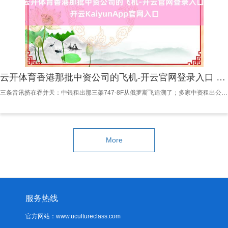
云开体育香港那批中资公司的飞机-开云官网登录入口 开云KaiyunApp官网入口
三条音讯挤在吞并天：中银租出那三架747-8F从俄罗斯飞追溯了；多家中资租出公司还有一票飞机还困在俄境内；外媒口径里，普京振奋见泽连斯基云开体育，并对“北约式安全保障”不再一口推辞。 像终场前的加时，比分没动，烦恼先拐弯。 有东说念主说这是俄无判袂脱手，也有东说念主在问，中企是不是被摆了一齐。 我昂首看了一眼办公室的钟，秒针抖得比公论还快。 机场的灯管是个好说念具。 一又友在候机，刷到那三架回家的新闻，灯半明半暗，他笑，说像俄方的节拍：一边扣着，一边开窗。 合手手能合手，门先别全开。 听得出来
More
服务热线
官方网站：www.ucultureclass.com